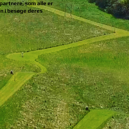
artnere, som alle er
an i besøge deres
RTNER
RTNER