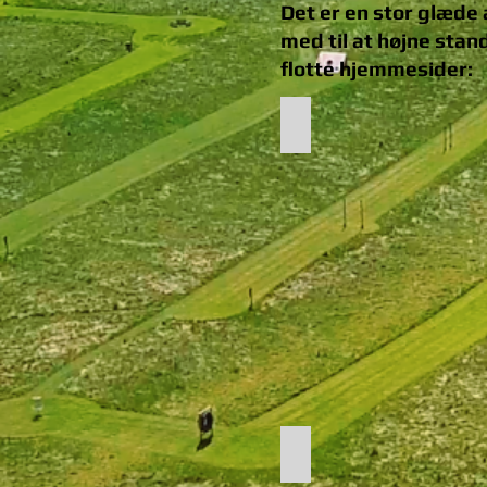
Det er en stor glæde
med til at højne stan
flotte hjemmesider:
PODIE PARTNER
HUL PARTNER