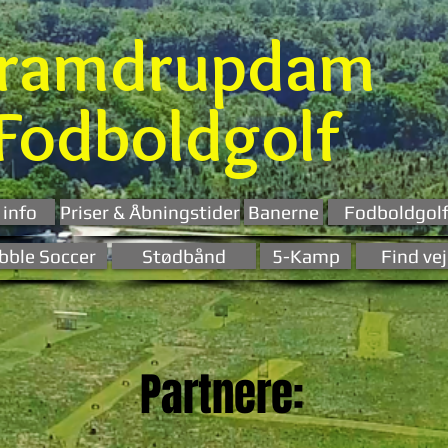
ramdrupdam
Fodboldgolf
 info
Priser & Åbningstider
Banerne
Fodboldgolf
bble Soccer
Stødbånd
5-Kamp
Find vej
Partnere: